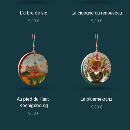
L’arbre de vie
La cigogne du renouveau
9,00
€
9,00
€
Au pied du Haut-
La blüemekranz
Koenigsbourg
9,00
€
9,00
€